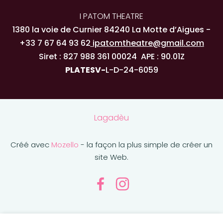
I PATOM THEATRE
1380 la voie de Curnier 84240 La Motte d’Aigues -
+33 7 67 64 93 62
ipatomtheatre@gmail.com
Siret : 827 988 361 00024 APE : 90.01Z
PLATESV-
L-D-2
4
-
6059
Lagadèu
Créé avec
Mozello
- la façon la plus simple de créer un
site Web.